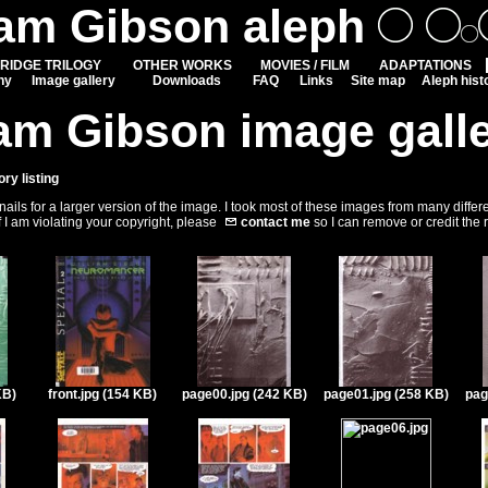
iam Gibson aleph
RIDGE TRILOGY
OTHER WORKS
MOVIES / FILM
ADAPTATIONS
hy
Image gallery
Downloads
FAQ
Links
Site map
Aleph hist
am Gibson image gall
ory listing
ils for a larger version of the image. I took most of these images from many differ
f I am violating your copyright, please
contact me
so I can remove or credit the
KB)
front.jpg (154 KB)
page00.jpg (242 KB)
page01.jpg (258 KB)
pag