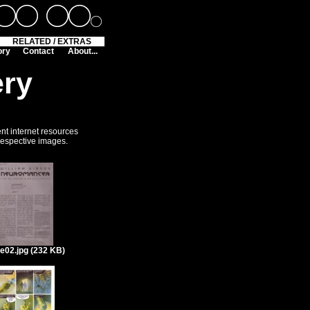
RELATED / EXTRAS
ory
Contact
About...
ery
ent internet resources
 respective images.
e02.jpg (232 KB)