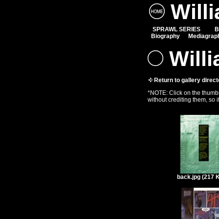
Will
SPRAWL SERIES
B
Biography
Mediagrap
Willi
Return to gallery direct
*NOTE: Click on the thumbna
without crediting them, so i
back.jpg (217 